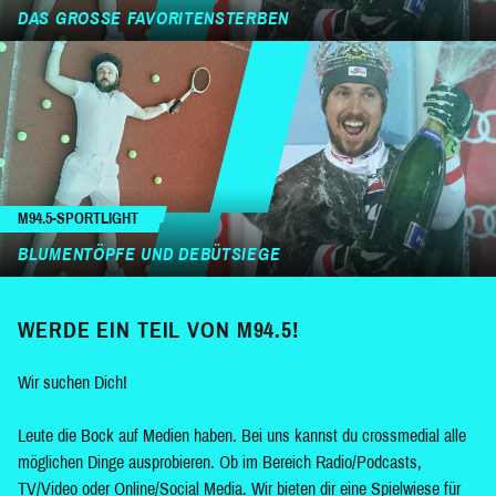
DAS GROSSE FAVORITENSTERBEN
M94.5-SPORTLIGHT
BLUMENTÖPFE UND DEBÜTSIEGE
WERDE EIN TEIL VON M94.5!
Wir suchen Dich!
Leute die Bock auf Medien haben. Bei uns kannst du crossmedial alle
möglichen Dinge ausprobieren. Ob im Bereich Radio/Podcasts,
TV/Video oder Online/Social Media. Wir bieten dir eine Spielwiese für