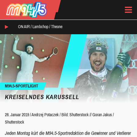
ON AIR /
Lambchop
/
Theone
M94.5-SPORTLIGHT
KREISELNDES KARUSSELL
28. Januar 2019
/
Andrzej Potaczek
/
Bild: Shutterstock // Goran Jakus /
Shutterstock
Jeden Montag kürt die M94.5-Sportredaktion die Gewinner und Verlierer