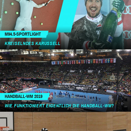
M94.5-SPORTLIGHT
KREISELNDES KARUSSELL
HANDBALL-WM 2019
WIE FUNKTIONIERT EIGENTLICH DIE HANDBALL-WM?