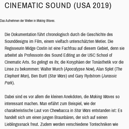
CINEMATIC SOUND (USA 2019)
Das Aufnehmen der Wellen in
Making Waves
.
Die Dokumentation führt chronologisch durch die Geschichte des
Sounddesigns im Film, einem vielfach unterschätzten Metier. Die
Regisseurin Midge Costin ist eine Fachfrau auf diesem Gebiet, denn sie
arbeitet als Professorin des Sound Editing an der USC School of
Cinematic Arts. So gelingt es ihr, die Koryphäen der Tonästhetik vor die
Linse zu bekommen: Walter Murch (
Apocalypse Now
), Alan Splet (
The
Elephant Man
), Ben Burtt (
Star Wars
) und Gary Rydstrom (
Jurassic
Park
).
Dabei sind es vor allem die kleinen Anekdoten, die
Making Waves
so
interessant machen. Man erfährt zum Beispiel, wie der
charakteristische Laut von Chewbacca in
Star Wars
entstanden ist: Es
handelt sich um einen jungen Braunbären, der sich auf seinen
Lieblingssnack freut. Zudem werden verschiedene Tontechniken wie