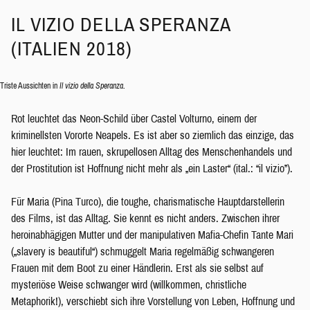
IL VIZIO DELLA SPERANZA
(ITALIEN 2018)
Triste Aussichten in
Il vizio della Speranza
.
Rot leuchtet das Neon-Schild über Castel Volturno, einem der
kriminellsten Vororte Neapels. Es ist aber so ziemlich das einzige, das
hier leuchtet: Im rauen, skrupellosen Alltag des Menschenhandels und
der Prostitution ist Hoffnung nicht mehr als „ein Laster“ (ital.: “il vizio”).
Für Maria (Pina Turco), die toughe, charismatische Hauptdarstellerin
des Films, ist das Alltag. Sie kennt es nicht anders. Zwischen ihrer
heroinabhägigen Mutter und der manipulativen Mafia-Chefin Tante Mari
(„slavery is beautiful“) schmuggelt Maria regelmäßig schwangeren
Frauen mit dem Boot zu einer Händlerin. Erst als sie selbst auf
mysteriöse Weise schwanger wird (willkommen, christliche
Metaphorik!), verschiebt sich ihre Vorstellung von Leben, Hoffnung und