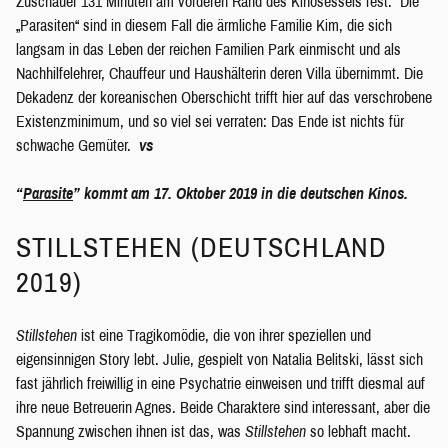
Zuschauer 131 Minuten am vorderen Rand des Kinosessels fest. Die
„Parasiten“ sind in diesem Fall die ärmliche Familie Kim, die sich
langsam in das Leben der reichen Familien Park einmischt und als
Nachhilfelehrer, Chauffeur und Haushälterin deren Villa übernimmt. Die
Dekadenz der koreanischen Oberschicht trifft hier auf das verschrobene
Existenzminimum, und so viel sei verraten: Das Ende ist nichts für
schwache Gemüter.
vs
“
Parasite
” kommt am 17. Oktober 2019 in die deutschen Kinos.
STILLSTEHEN (DEUTSCHLAND
2019)
Stillstehen
ist eine Tragikomödie, die von ihrer speziellen und
eigensinnigen Story lebt. Julie, gespielt von Natalia Belitski, lässt sich
fast jährlich freiwillig in eine Psychatrie einweisen und trifft diesmal auf
ihre neue Betreuerin Agnes. Beide Charaktere sind interessant, aber die
Spannung zwischen ihnen ist das, was
Stillstehen
so lebhaft macht.