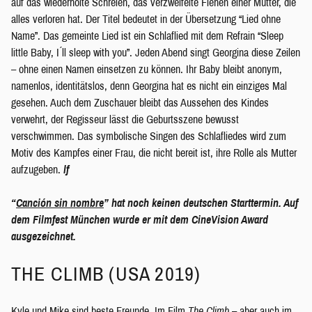
auf das wiederholte Schreien, das verzweifelte Flehen einer Mutter, die
alles verloren hat. Der Titel bedeutet in der Übersetzung “Lied ohne
Name”. Das gemeinte Lied ist ein Schlaflied mit dem Refrain “Sleep
little Baby, I ́ll sleep with you”. Jeden Abend singt Georgina diese Zeilen
– ohne einen Namen einsetzen zu können. Ihr Baby bleibt anonym,
namenlos, identitätslos, denn Georgina hat es nicht ein einziges Mal
gesehen. Auch dem Zuschauer bleibt das Aussehen des Kindes
verwehrt, der Regisseur lässt die Geburtsszene bewusst
verschwimmen. Das symbolische Singen des Schlafliedes wird zum
Motiv des Kampfes einer Frau, die nicht bereit ist, ihre Rolle als Mutter
aufzugeben.
lf
“
Canción sin nombre
” hat noch keinen deutschen Starttermin. Auf
dem Filmfest München wurde er mit dem CineVision Award
ausgezeichnet.
THE CLIMB (USA 2019)
Kyle und Mike sind beste Freunde. Im Film
The Climb
– aber auch im