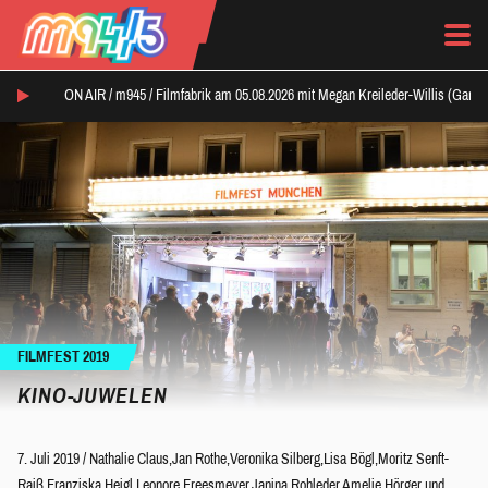
ON AIR /
m945
/
Filmfabrik am 05.08.2026 mit Megan Kreileder-Willis (Ganz
FILMFEST 2019
KINO-JUWELEN
7. Juli 2019
/
Nathalie Claus
,
Jan Rothe
,
Veronika Silberg
,
Lisa Bögl
,
Moritz Senft-
Raiß
,
Franziska Heigl
,
Leonore Freesmeyer
,
Janina Rohleder
,
Amelie Hörger
und