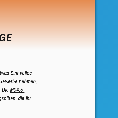
NGE
twas Sinnvolles
in Gewerbe nehmen,
. Die
M94.5-
salben, die ihr