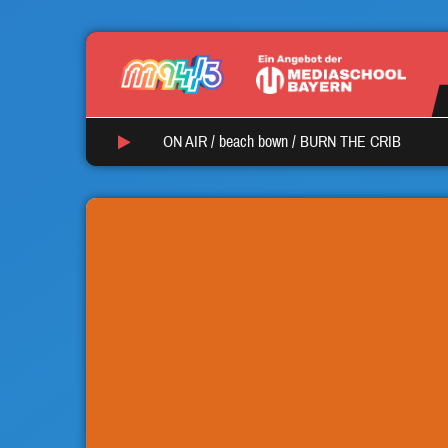
ON AIR /
beach bown
/
BURN THE CRIB