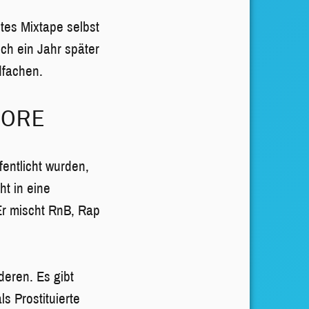
tes Mixtape selbst
sich ein Jahr später
dfachen.
FORE
fentlicht wurden,
ht in eine
 Er mischt RnB, Rap
deren. Es gibt
s Prostituierte