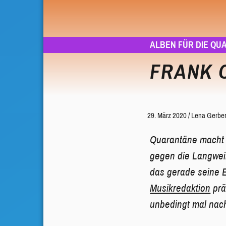
ALBEN FÜR DIE QU
FRANK 
29. März 2020
/
Lena Gerbe
Quarantäne macht w
gegen die Langweil
das gerade seine E
Musikredaktion
prä
unbedingt mal nac