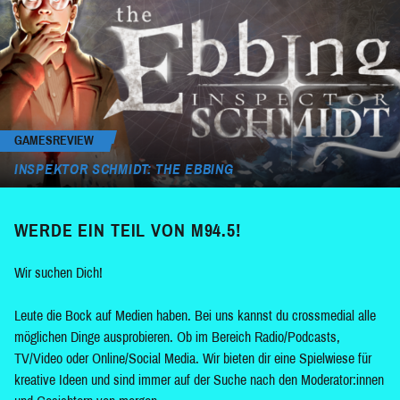
GAMESREVIEW
INSPEKTOR SCHMIDT: THE EBBING
WERDE EIN TEIL VON M94.5!
Wir suchen Dich!
Leute die Bock auf Medien haben. Bei uns kannst du crossmedial alle
möglichen Dinge ausprobieren. Ob im Bereich Radio/Podcasts,
TV/Video oder Online/Social Media. Wir bieten dir eine Spielwiese für
kreative Ideen und sind immer auf der Suche nach den Moderator:innen