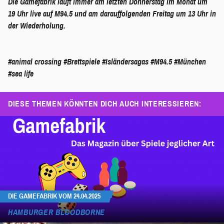
Die Gamefabrik läuft immer am letzten Donnerstag im Monat um
19 Uhr live auf M94.5 und am darauffolgenden Freitag um 13 Uhr in
der Wiederholung.
#animal crossing
#Brettspiele
#Isländersagas
#M94.5
#München
#sea life
DIESE THEMEN KÖNNTEN DICH AUCH INTERESSIEREN:
DIE GAMEFABRIK VOM 24.04.2025
HAMBURGER BLOODBORNE