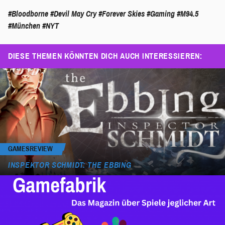
#Bloodborne
#Devil May Cry
#Forever Skies
#Gaming
#M94.5
#München
#NYT
DIESE THEMEN KÖNNTEN DICH AUCH INTERESSIEREN:
GAMESREVIEW
INSPEKTOR SCHMIDT: THE EBBING