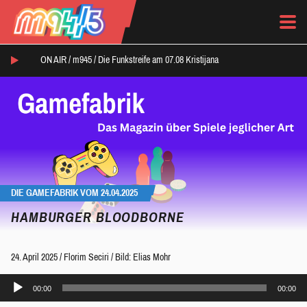
ON AIR /
m945
/
Die Funkstreife am 07.08 Kristijana
DIE GAMEFABRIK VOM 24.04.2025
HAMBURGER BLOODBORNE
24. April 2025
/
Florim Seciri
/
Bild: Elias Mohr
Audio-
00:00
00:00
Player