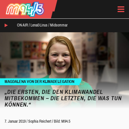
ON AIR /
Lena&Linus
/
Midsommar
MAGDALENA VON DER KLIMADELEGATION
„DIE ERSTEN, DIE DEN KLIMAWANDEL
MITBEKOMMEN – DIE LETZTEN, DIE WAS TUN
KÖNNEN.“
7. Januar 2019
/
Sophia Reichert
/
Bild: M94.5