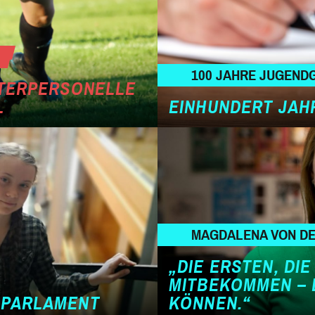
100 JAHRE JUGEND
NTERPERSONELLE
L
EINHUNDERT JAH
MAGDALENA VON DE
„DIE ERSTEN, DI
MITBEKOMMEN – D
APARLAMENT
KÖNNEN.“