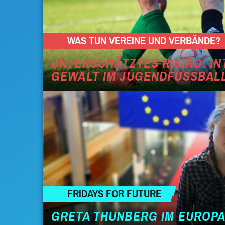
WAS TUN VEREINE UND VERBÄNDE?
UNTERSCHÄTZTES RISIKO: I
GEWALT IM JUGENDFUSSBAL
FRIDAYS FOR FUTURE
GRETA THUNBERG IM EUROP