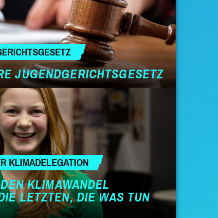
GERICHTSGESETZ
RE JUGENDGERICHTSGESETZ
R KLIMADELEGATION
E DEN KLIMAWANDEL
IE LETZTEN, DIE WAS TUN