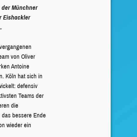
ll der Münchner
r Eishackler
.
m vergangenen
eam von Oliver
arken Antoine
. Köln hat sich in
ckelt: defensiv
ektivsten Teams der
eren die
e das bessere Ende
on wieder ein