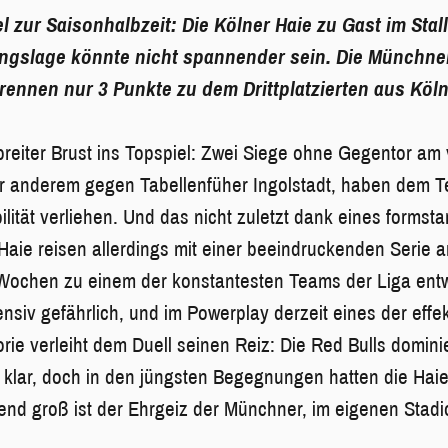
el zur Saisonhalbzeit: Die Kölner Haie zu Gast im Sta
angslage könnte nicht spannender sein. Die Münchne
 trennen nur 3 Punkte zu dem Drittplatzierten aus Köln
reiter Brust ins Topspiel: Zwei Siege ohne Gegentor a
 anderem gegen Tabellenfüher Ingolstadt, haben dem T
ilität verliehen. Und das nicht zuletzt dank eines formst
Haie reisen allerdings mit einer beeindruckenden Serie an
ochen zu einem der konstantesten Teams der Liga entwi
ffensiv gefährlich, und im Powerplay derzeit eines der eff
orie verleiht dem Duell seinen Reiz: Die Red Bulls domini
 klar, doch in den jüngsten Begegnungen hatten die Hai
hend groß ist der Ehrgeiz der Münchner, im eigenen Stadi
.