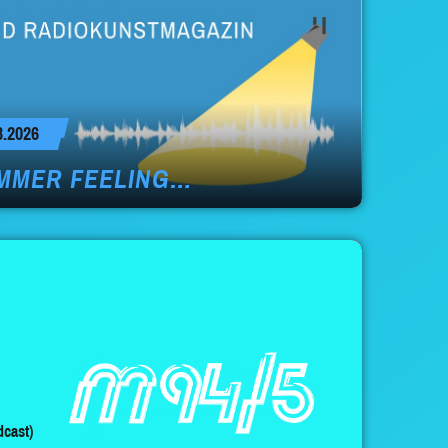
.2026
MMER FEELING…
cast)