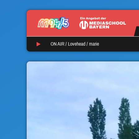
ON AIR /
Lovehead
/
marie