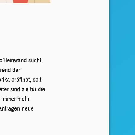
roßleinwand sucht,
hrend der
ka eröffnet, seit
er sind sie für die
r immer mehr.
eantragen neue