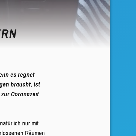
ERN
enn es regnet
en braucht, ist
 zur Coronazeit
atürlich nur mit
chlossenen Räumen