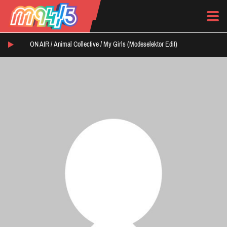
ON AIR /
Animal Collective
/
My Girls (Modeselektor Edit)