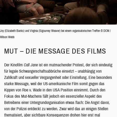
Joy (Elizabeth Banks) und Virginia (Sigourney Weaver) bei einem organisatorischen Treffen © DCM /
Wilson Webb
MUT – DIE MESSAGE DES FILMS
Der Kinofilm
Call Jane
ist ein mutmachender Protest, der sich eindeutig
für legale Schwangerschaftsabbrüche einsetzt – unabhängig von
Zahlkraft und sexueller Vergangenheit oder Einstellung. Eine besonders
starke Message, weil der US-amerikanische Film somit gegen das
Kippen von Roe v. Wade in den USA Position einnimmt. Durch den
Fokus des Mut-Machens fällt jedoch ein essenzieller Aspekt des
Betreibens einer Untergrundorganisation etwas flach: Die Angst davor,
von der Polizei entdeckt zu werden. Zwar wird das an einigen Stellen
thematisiert, aber sichtbare Konsequenzen drohen hier erst mal