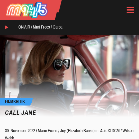
ON AIR /
Mari Froes
/
Garoa
FILMKRITIK
CALL JANE
30. November 2022
/
Marie Fuchs
/
Joy (Elizabeth Banks) im Auto © DCM / Wilson
Webb