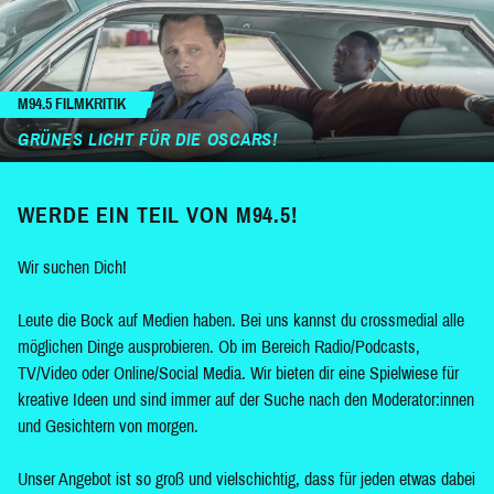
M94.5 FILMKRITIK
GRÜNES LICHT FÜR DIE OSCARS!
WERDE EIN TEIL VON M94.5!
Wir suchen Dich!
Leute die Bock auf Medien haben. Bei uns kannst du crossmedial alle
möglichen Dinge ausprobieren. Ob im Bereich Radio/Podcasts,
TV/Video oder Online/Social Media. Wir bieten dir eine Spielwiese für
kreative Ideen und sind immer auf der Suche nach den Moderator:innen
und Gesichtern von morgen.
Unser Angebot ist so groß und vielschichtig, dass für jeden etwas dabei