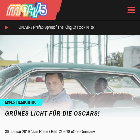
ON AIR /
Prefab Sprout
/
The King Of Rock N'Roll
M94.5 FILMKRITIK
GRÜNES LICHT FÜR DIE OSCARS!
30. Januar 2019
/
Jan Rothe
/
Bild: © 2018 eOne Germany