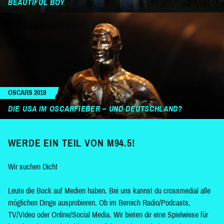
BEAUTIFUL BOY
OSCARS 2019
DIE USA IM OSCARFIEBER – UND DEUTSCHLAND?
WERDE EIN TEIL VON M94.5!
Wir suchen Dich!
Leute die Bock auf Medien haben. Bei uns kannst du crossmedial alle
möglichen Dinge ausprobieren. Ob im Bereich Radio/Podcasts,
TV/Video oder Online/Social Media. Wir bieten dir eine Spielwiese für