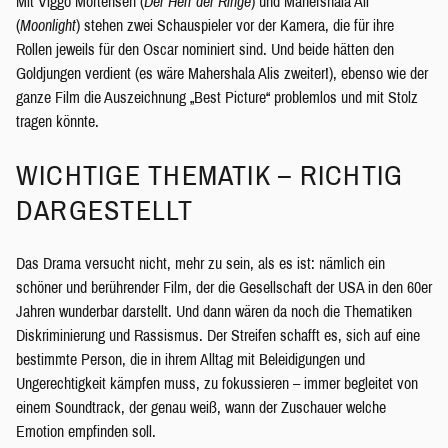
Mit Viggo Mortensen (
Der Herr der Ringe
) und Mahershala Ali
(
Moonlight
) stehen zwei Schauspieler vor der Kamera, die für ihre
Rollen jeweils für den Oscar nominiert sind. Und beide hätten den
Goldjungen verdient (es wäre Mahershala Alis zweiter!), ebenso wie der
ganze Film die Auszeichnung „Best Picture“ problemlos und mit Stolz
tragen könnte.
WICHTIGE THEMATIK – RICHTIG
DARGESTELLT
Das Drama versucht nicht, mehr zu sein, als es ist: nämlich ein
schöner und berührender Film, der die Gesellschaft der USA in den 60er
Jahren wunderbar darstellt. Und dann wären da noch die Thematiken
Diskriminierung und Rassismus. Der Streifen schafft es, sich auf eine
bestimmte Person, die in ihrem Alltag mit Beleidigungen und
Ungerechtigkeit kämpfen muss, zu fokussieren – immer begleitet von
einem Soundtrack, der genau weiß, wann der Zuschauer welche
Emotion empfinden soll.