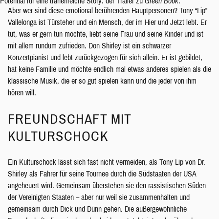
Potential für eine tränenreiche Story: der Trailer zu
Green Book
.
Aber wer sind diese emotional berührenden Hauptpersonen? Tony “Lip”
Vallelonga ist Türsteher und ein Mensch, der im Hier und Jetzt lebt. Er
tut, was er gern tun möchte, liebt seine Frau und seine Kinder und ist
mit allem rundum zufrieden. Don Shirley ist ein schwarzer
Konzertpianist und lebt zurückgezogen für sich allein. Er ist gebildet,
hat keine Familie und möchte endlich mal etwas anderes spielen als die
klassische Musik, die er so gut spielen kann und die jeder von ihm
hören will.
FREUNDSCHAFT MIT
KULTURSCHOCK
Ein Kulturschock lässt sich fast nicht vermeiden, als Tony Lip von Dr.
Shirley als Fahrer für seine Tournee durch die Südstaaten der USA
angeheuert wird. Gemeinsam überstehen sie den rassistischen Süden
der Vereinigten Staaten – aber nur weil sie zusammenhalten und
gemeinsam durch Dick und Dünn gehen. Die außergewöhnliche