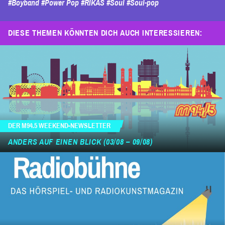
#Boyband
#Power Pop
#RIKAS
#Soul
#Soul-pop
DIESE THEMEN KÖNNTEN DICH AUCH INTERESSIEREN:
DER M94.5 WEEKEND-NEWSLETTER
ANDERS AUF EINEN BLICK (03/08 – 09/08)