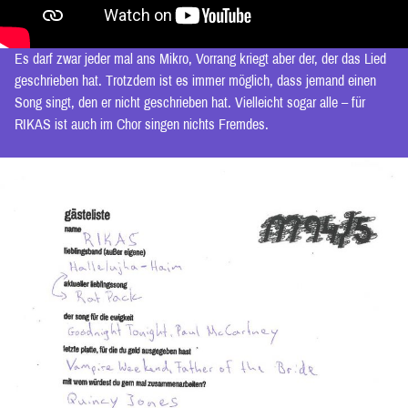
Es darf zwar jeder mal ans Mikro, Vorrang kriegt aber der, der das Lied
geschrieben hat. Trotzdem ist es immer möglich, dass jemand einen
Song singt, den er nicht geschrieben hat. Vielleicht sogar alle – für
RIKAS ist auch im Chor singen nichts Fremdes.