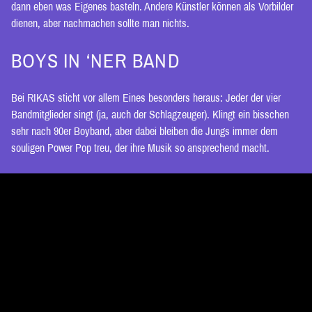
dann eben was Eigenes basteln. Andere Künstler können als Vorbilder
dienen, aber nachmachen sollte man nichts.
BOYS IN ‘NER BAND
Bei RIKAS sticht vor allem Eines besonders heraus: Jeder der vier
Bandmitglieder singt (ja, auch der Schlagzeuger). Klingt ein bisschen
sehr nach 90er Boyband, aber dabei bleiben die Jungs immer dem
souligen Power Pop treu, der ihre Musik so ansprechend macht.