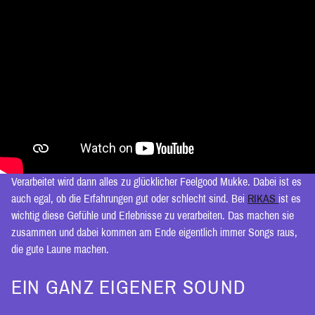
Verarbeitet wird dann alles zu glücklicher Feelgood Mukke. Dabei ist es
auch egal, ob die Erfahrungen gut oder schlecht sind. Bei
RIKAS
ist es
wichtig diese Gefühle und Erlebnisse zu verarbeiten. Das machen sie
zusammen und dabei kommen am Ende eigentlich immer Songs raus,
die gute Laune machen.
EIN GANZ EIGENER SOUND