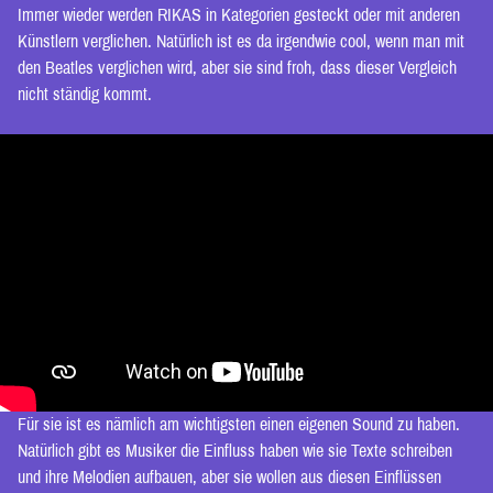
Immer wieder werden RIKAS in Kategorien gesteckt oder mit anderen
Künstlern verglichen. Natürlich ist es da irgendwie cool, wenn man mit
den Beatles verglichen wird, aber sie sind froh, dass dieser Vergleich
nicht ständig kommt.
Für sie ist es nämlich am wichtigsten einen eigenen Sound zu haben.
Natürlich gibt es Musiker die Einfluss haben wie sie Texte schreiben
und ihre Melodien aufbauen, aber sie wollen aus diesen Einflüssen