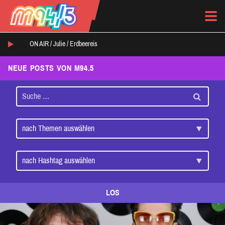
ON AIR /
Julie
/
Erdbeereis
NEUE POSTS VON M94.5
LOS