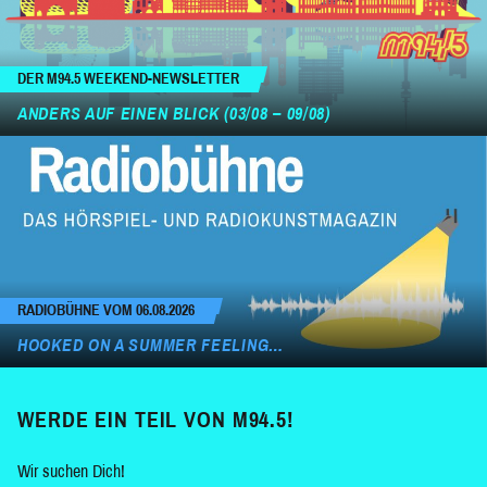
DER M94.5 WEEKEND-NEWSLETTER
ANDERS AUF EINEN BLICK (03/08 – 09/08)
RADIOBÜHNE VOM 06.08.2026
HOOKED ON A SUMMER FEELING…
WERDE EIN TEIL VON M94.5!
Wir suchen Dich!