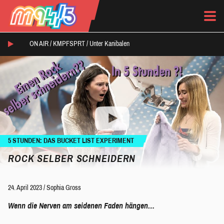
ON AIR /
KMPFSPRT
/
Unter Kanibalen
5 STUNDEN: DAS BUCKET LIST EXPERIMENT
ROCK SELBER SCHNEIDERN
24. April 2023
/
Sophia Gross
Wenn die Nerven am seidenen Faden hängen…