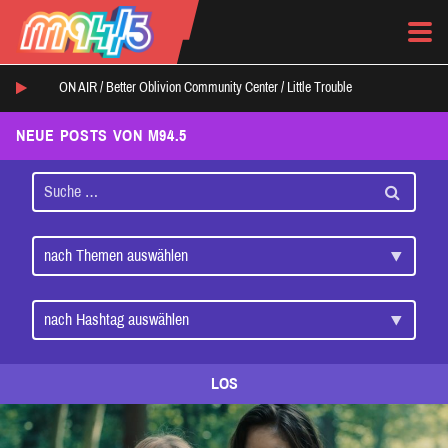
ON AIR /
Better Oblivion Community Center
/
Little Trouble
NEUE POSTS VON M94.5
LOS