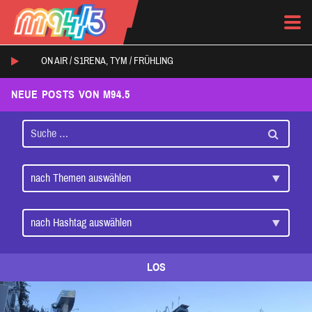
ON AIR /
S1RENA, TYM
/
FRÜHLING
NEUE POSTS VON M94.5
LOS