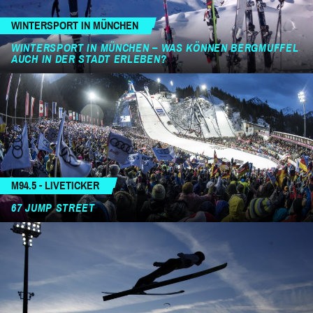
WINTERSPORT IN MÜNCHEN
WINTERSPORT IN MÜNCHEN – WAS KÖNNEN BERGMUFFEL
AUCH IN DER STADT ERLEBEN?
M94.5 - LIVETICKER
67 JUMP STREET