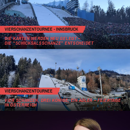
VIERSCHANZENTOURNEE - INNSBRUCK
DIE KARTEN WERDEN NEU GELEGT –
DIE “SCHICKSALSSCHANZE” ENTSCHEIDET
VIERSCHANZENTOURNEE
VIER SCHANZEN, DREI KÖNIGE, EIN ADLER – FEIERTAGE
IN ÖSTERREICH