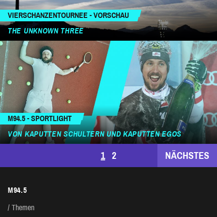
VIERSCHANZENTOURNEE - VORSCHAU
THE UNKNOWN THREE
M94.5 - SPORTLIGHT
VON KAPUTTEN SCHULTERN UND KAPUTTEN EGOS
SEITENNUMMERIERUNG
1
2
NÄCHSTES
DER
M94.5
BEITRÄGE
Themen