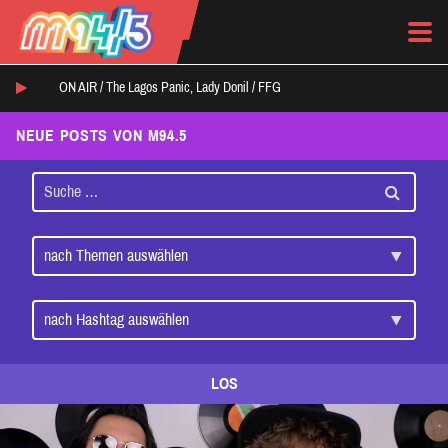
ON AIR /
The Lagos Panic, Lady Donil
/
FFG
NEUE POSTS VON M94.5
LOS