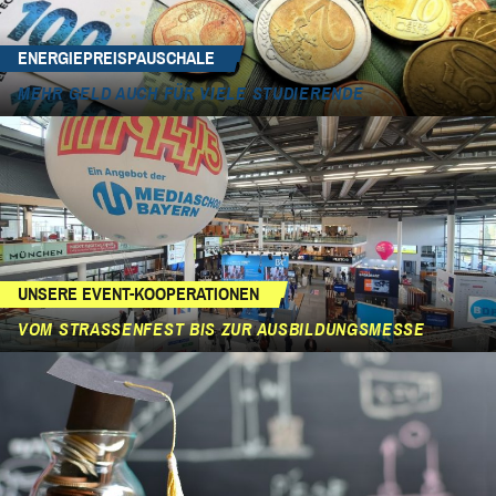
ENERGIEPREISPAUSCHALE
MEHR GELD AUCH FÜR VIELE STUDIERENDE
UNSERE EVENT-KOOPERATIONEN
VOM STRASSENFEST BIS ZUR AUSBILDUNGSMESSE