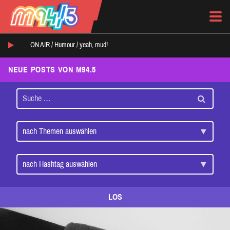
ON AIR /
Humour
/
yeah, mud!
NEUE POSTS VON M94.5
LOS