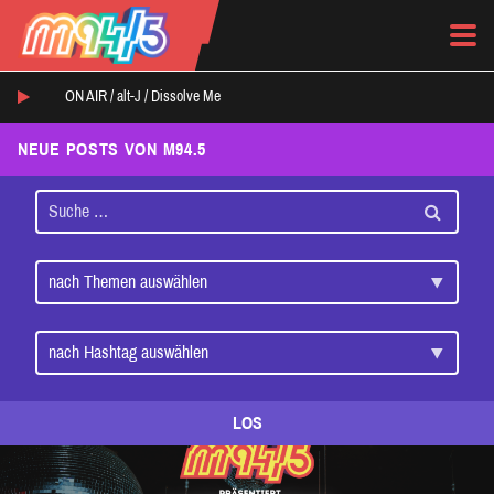
ON AIR /
alt-J
/
Dissolve Me
NEUE POSTS VON M94.5
LOS