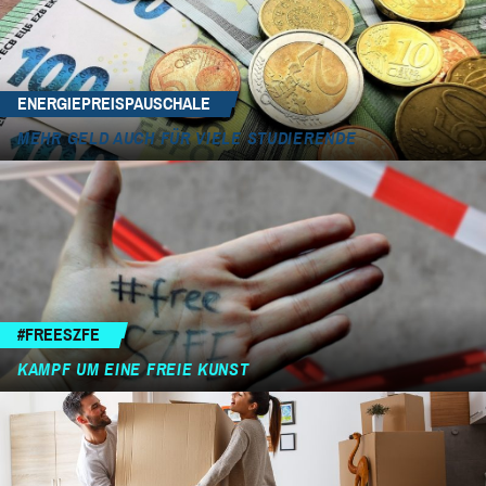
ENERGIEPREISPAUSCHALE
MEHR GELD AUCH FÜR VIELE STUDIERENDE
#FREESZFE
KAMPF UM EINE FREIE KUNST