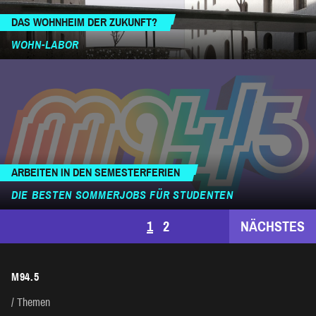
DAS WOHNHEIM DER ZUKUNFT?
WOHN-LABOR
ARBEITEN IN DEN SEMESTERFERIEN
DIE BESTEN SOMMERJOBS FÜR STUDENTEN
SEITENNUMMERIERUNG
1
2
NÄCHSTES
DER
M94.5
BEITRÄGE
Themen