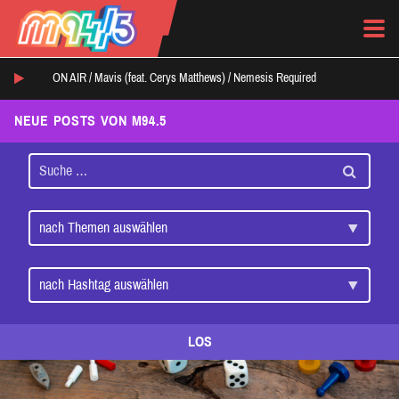
ON AIR /
Mavis (feat. Cerys Matthews)
/
Nemesis Required
NEUE POSTS VON M94.5
LOS