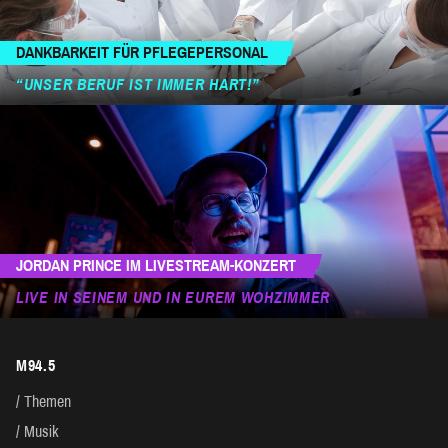
DANKBARKEIT FÜR PFLEGEPERSONAL
“UNSER BERUF IST IMMER HART!”
JORDAN PRINCE IM LIVESTREAM-KONZERT
LIVE IN SEINEM UND IN EUREM WOHZIMMER
M94.5
Themen
Musik