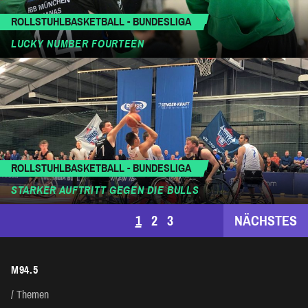
ROLLSTUHLBASKETBALL - BUNDESLIGA
LUCKY NUMBER FOURTEEN
ROLLSTUHLBASKETBALL - BUNDESLIGA
STARKER AUFTRITT GEGEN DIE BULLS
SEITENNUMMERIERUNG
1
2
3
NÄCHSTES
DER
M94.5
BEITRÄGE
Themen