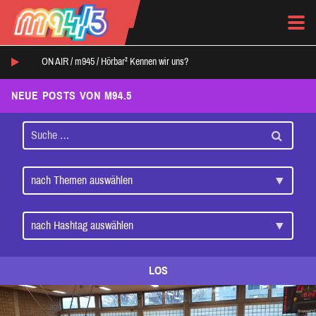
ON AIR /
m945
/
Hörbar² Kennen wir uns?
NEUE POSTS VON M94.5
LOS