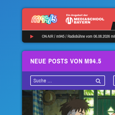
ON AIR /
m945
/
Radiobühne vom 06.08.2026 mi
NEUE POSTS VON M94.5