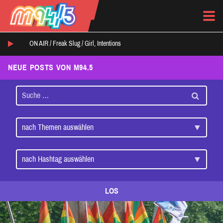
ON AIR /
Freak Slug
/
Girl, Intentions
NEUE POSTS VON M94.5
LOS