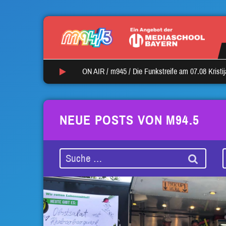
ON AIR /
m945
/
Die Funkstreife am 07.08 Kristi
NEUE POSTS VON M94.5