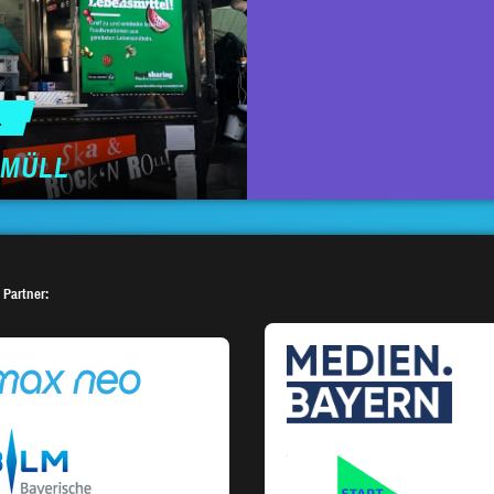
L
 MÜLL
 Partner: