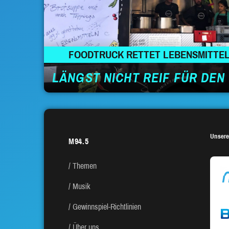
FOODTRUCK RETTET LEBENSMITTE
LÄNGST NICHT REIF FÜR DEN
Unsere
M94.5
Themen
Musik
Gewinnspiel-Richtlinien
Über uns