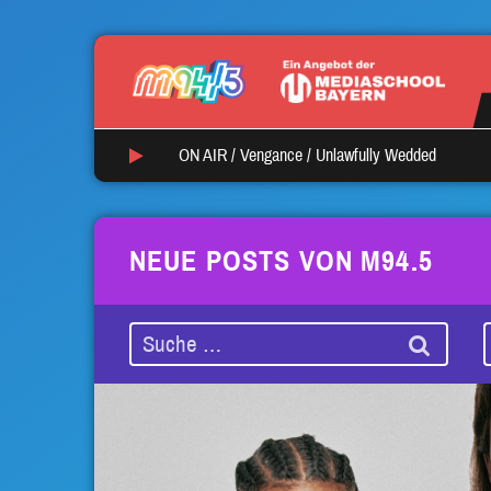
ON AIR /
Vengance
/
Unlawfully Wedded
NEUE POSTS VON M94.5