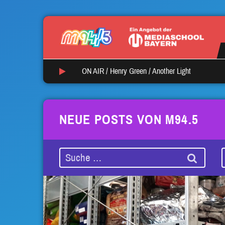
ON AIR /
Henry Green
/
Another Light
NEUE POSTS VON M94.5