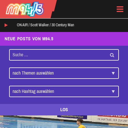
ON AIR /
Scott Walker
/
30 Century Man
NEUE POSTS VON M94.5
LOS