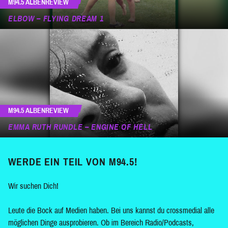
M94.5 ALBENREVIEW
ELBOW – FLYING DREAM 1
M94.5 ALBENREVIEW
EMMA RUTH RUNDLE – ENGINE OF HELL
WERDE EIN TEIL VON M94.5!
Wir suchen Dich!
Leute die Bock auf Medien haben. Bei uns kannst du crossmedial alle
möglichen Dinge ausprobieren. Ob im Bereich Radio/Podcasts,