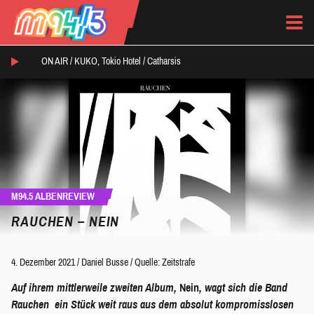
ON AIR /
KUKO, Tokio Hotel
/
Catharsis
M94.5 ALBENREVIEW
RAUCHEN – NEIN
4. Dezember 2021
/
Daniel Busse
/
Quelle: Zeitstrafe
Auf ihrem mittlerweile zweiten Album,
Nein
, wagt sich die Band
Rauchen
ein Stück weit raus aus dem absolut kompromisslosen