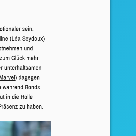
tionaler sein.
line (Léa Seydoux)
rnstnehmen und
n zum Glück mehr
er unterhaltsamen
Marvel
) dagegen
die während Bonds
t in die Rolle
 Präsenz zu haben.