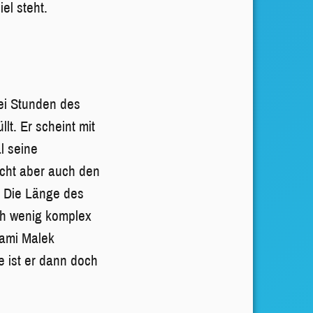
el steht.
rei Stunden des
lt. Er scheint mit
l seine
cht aber auch den
. Die Länge des
ch wenig komplex
Rami Malek
e ist er dann doch