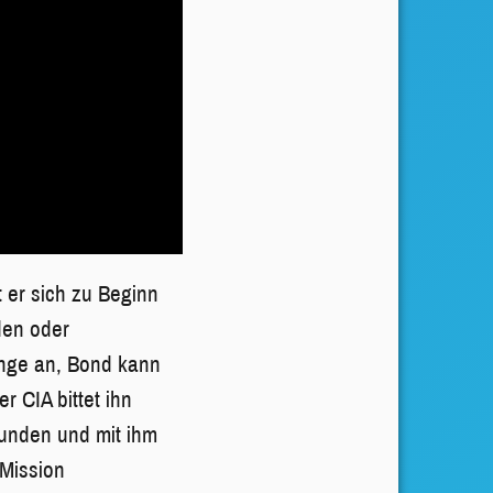
t er sich zu Beginn
den oder
lange an, Bond kann
r CIA bittet ihn
wunden und mit ihm
 Mission