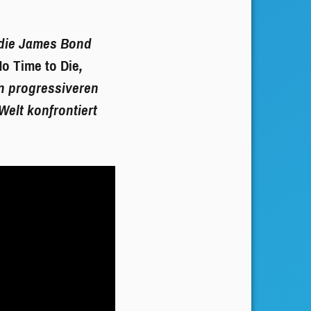
 die James
Bond
No Time to Die
,
n progressiveren
Welt konfrontiert