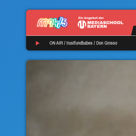
ON AIR /
trustfundbabes
/
Don Grosso