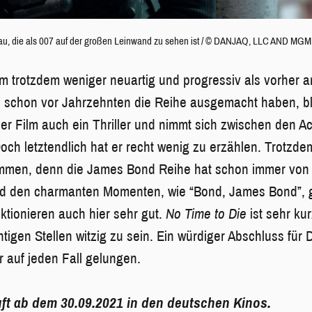
Frau, die als 007 auf der großen Leinwand zu sehen ist / © DANJAQ, LLC AND MGM
lm trotzdem weniger neuartig und progressiv als vorher 
e schon vor Jahrzehnten die Reihe ausgemacht haben, bl
 der Film auch ein Thriller und nimmt sich zwischen den 
 Doch letztendlich hat er recht wenig zu erzählen. Trotz
ommen, denn die James Bond Reihe hat schon immer von 
d den charmanten Momenten, wie “Bond, James Bond”, 
ktionieren auch hier sehr gut.
No Time to Die
ist sehr kur
tigen Stellen witzig zu sein. Ein würdiger Abschluss für 
r auf jeden Fall gelungen.
uft ab dem 30.09.2021 in den deutschen Kinos.