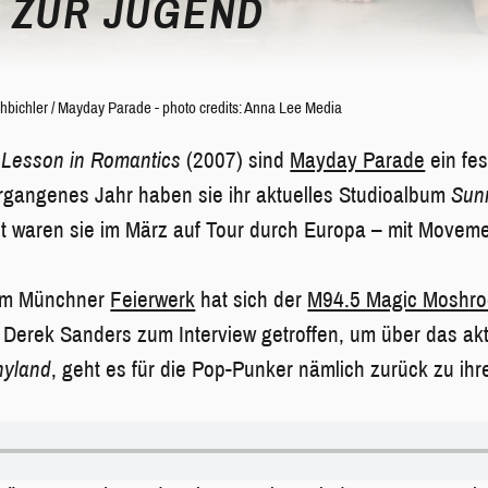
 ZUR JUGEND
hbichler
/
Mayday Parade - photo credits: Anna Lee Media
 Lesson in Romantics
(2007) sind
Mayday Parade
ein fes
rgangenes Jahr haben sie ihr aktuelles Studioalbum
Sun
mit waren sie im März auf Tour durch Europa – mit Movem
 im Münchner
Feierwerk
hat sich der
M94.5 Magic Moshr
Derek Sanders zum Interview getroffen, um über das akt
nyland
, geht es für die Pop-Punker nämlich zurück zu ih