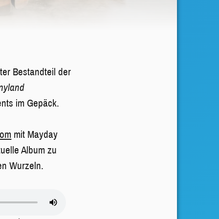
ter Bestandteil der
nyland
ents im Gepäck.
oom
mit Mayday
uelle Album zu
ren Wurzeln.