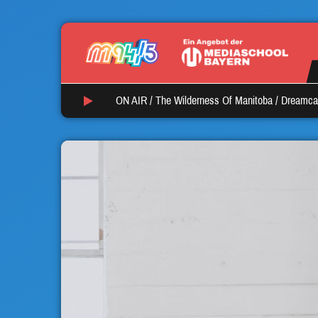
ON AIR /
The Wilderness Of Manitoba
/
Dreamca