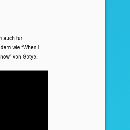
n auch für
edern wie “When I
Know” von Gotye.