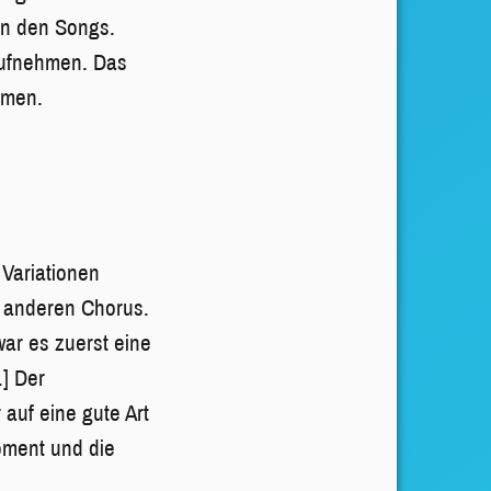
 an den Songs.
aufnehmen. Das
mmen.
 Variationen
z anderen Chorus.
war es zuerst eine
] Der
 auf eine gute Art
oment und die