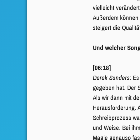
vielleicht veränder
Außerdem können w
steigert die Quali
Und welcher Song
[06:18]
Derek Sanders:
Es
gegeben hat. Der 
Als wir dann mit 
Herausforderung. A
Schreibprozess war
und Weise. Bei ih
Magie genauso fass