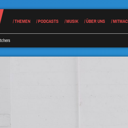
THEMEN
PODCASTS
MUSIK
ÜBER UNS
MITMAC
tchers