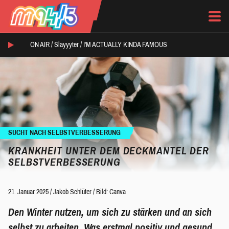
ON AIR /
Slayyyter
/
I'M ACTUALLY KINDA FAMOUS
SUCHT NACH SELBSTVERBESSERUNG
KRANKHEIT UNTER DEM DECKMANTEL DER
SELBSTVERBESSERUNG
21. Januar 2025
/
Jakob Schlüter
/
Bild: Canva
Den Winter nutzen, um sich zu stärken und an sich
selbst zu arbeiten. Was erstmal positiv und gesund