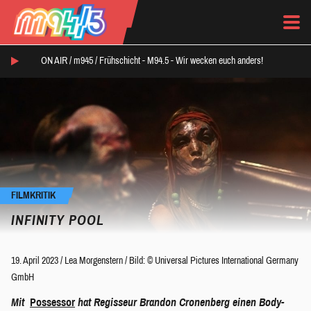
ON AIR /
m945
/
Frühschicht - M94.5 - Wir wecken euch anders!
FILMKRITIK
INFINITY POOL
19. April 2023
/
Lea Morgenstern
/
Bild: © Universal Pictures International Germany
GmbH
Mit
Possessor
hat Regisseur Brandon Cronenberg einen Body-