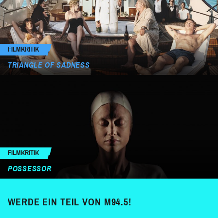
FILMKRITIK
TRIANGLE OF SADNESS
FILMKRITIK
POSSESSOR
WERDE EIN TEIL VON M94.5!