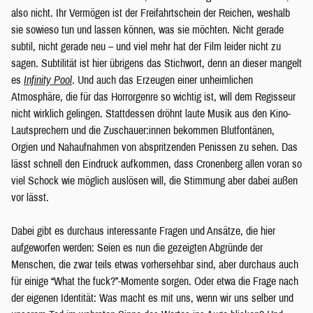
also nicht. Ihr Vermögen ist der Freifahrtschein der Reichen, weshalb
sie sowieso tun und lassen können, was sie möchten. Nicht gerade
subtil, nicht gerade neu – und viel mehr hat der Film leider nicht zu
sagen. Subtilität ist hier übrigens das Stichwort, denn an dieser mangelt
es
Infinity Pool
. Und auch das Erzeugen einer unheimlichen
Atmosphäre, die für das Horrorgenre so wichtig ist, will dem Regisseur
nicht wirklich gelingen. Stattdessen dröhnt laute Musik aus den Kino-
Lautsprechern und die Zuschauer:innen bekommen Blutfontänen,
Orgien und Nahaufnahmen von abspritzenden Penissen zu sehen. Das
lässt schnell den Eindruck aufkommen, dass Cronenberg allen voran so
viel Schock wie möglich auslösen will, die Stimmung aber dabei außen
vor lässt.
Dabei gibt es durchaus interessante Fragen und Ansätze, die hier
aufgeworfen werden: Seien es nun die gezeigten Abgründe der
Menschen, die zwar teils etwas vorhersehbar sind, aber durchaus auch
für einige “What the fuck?”-Momente sorgen. Oder etwa die Frage nach
der eigenen Identität: Was macht es mit uns, wenn wir uns selber und