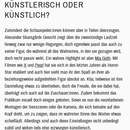
KÜNSTLERISCH ODER
KÜNSTLICH?
Zumindest die Schauspieler:innen können aber in Teilen überzeugen.
Alexander Skarsgårds Gesicht zeigt über die zweistündige Laufzeit
hinweg zwar nur wenige Regungen, doch irgendwie passt das auch zu
seiner Figur, die während all des Wahnsinns, in den sie gezogen wird,
doch recht passiv wirkt. Ein wahres Highlight ist aber
Mia Goth
. Mit
Filmen wie
X
und
Pearl
hat sie sich in den letzten Jahren als Horror-
Star etabliert und auch hier sieht man ihr den Spaß an ihrer ab-
beziehungsweise aufgedrehten Figur absolut an. Klar, teilweise ist ihre
Darstellung etwas zu übertrieben, doch die Freude, die sie dabei hat,
überträgt sich auch auf die Zuschauer:innen. Zudem bekommt das
Publikum visuell doch einiges geboten. Seien es nun die neonfarbenen
Montagen der Sexszenen oder die Kamera, die sich beinahe auf den
Kopf dreht, um zu zeigen, dass im wahrsten Sinne des Wortes etwas
schiefläuft. Allerdings sind auch diese Einstellungen nicht unbedingt
subtil und wirken teils eher erzwungen künstlerisch.