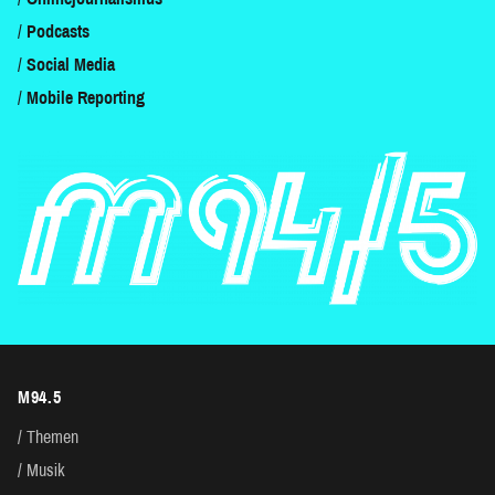
Podcasts
Social Media
Mobile Reporting
M94.5
Themen
Musik