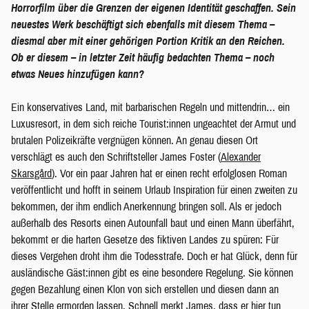
Horrorfilm über die Grenzen der eigenen Identität geschaffen. Sein
neuestes Werk beschäftigt sich ebenfalls mit diesem Thema –
diesmal aber mit einer gehörigen Portion Kritik an den Reichen.
Ob er diesem – in letzter Zeit häufig bedachten Thema – noch
etwas Neues hinzufügen kann?
Ein konservatives Land, mit barbarischen Regeln und mittendrin… ein
Luxusresort, in dem sich reiche Tourist:innen ungeachtet der Armut und
brutalen Polizeikräfte vergnügen können. An genau diesen Ort
verschlägt es auch den Schriftsteller James Foster (
Alexander
Skarsgård
). Vor ein paar Jahren hat er einen recht erfolglosen Roman
veröffentlicht und hofft in seinem Urlaub Inspiration für einen zweiten zu
bekommen, der ihm endlich Anerkennung bringen soll. Als er jedoch
außerhalb des Resorts einen Autounfall baut und einen Mann überfährt,
bekommt er die harten Gesetze des fiktiven Landes zu spüren: Für
dieses Vergehen droht ihm die Todesstrafe. Doch er hat Glück, denn für
ausländische Gäst:innen gibt es eine besondere Regelung. Sie können
gegen Bezahlung einen Klon von sich erstellen und diesen dann an
ihrer Stelle ermorden lassen. Schnell merkt James, dass er hier tun