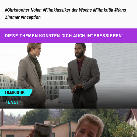
#Christopher Nolan
#Filmklassiker der Woche
#Filmkritik
#Hans
Zimmer
#Inception
DIESE THEMEN KÖNNTEN DICH AUCH INTERESSIEREN:
FILMKRITIK
TENET