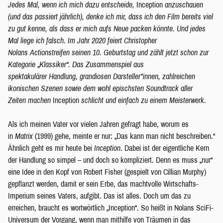
Jedes Mal, wenn ich mich dazu entscheide,
Inception
anzuschauen
(und das passiert jährlich), denke ich mir, dass ich den Film bereits viel
zu gut kenne, als dass er mich aufs Neue packen könnte. Und jedes
Mal liege ich falsch. Im Jahr 2020 feiert Christopher
Nolans Actionstreifen seinen 10. Geburtstag und zählt jetzt schon zur
Kategorie „Klassiker“. Das Zusammenspiel aus
spektakulärer Handlung, grandiosen Darsteller*innen, zahlreichen
ikonischen Szenen sowie dem wohl epischsten Soundtrack aller
Zeiten machen
Inception
schlicht und einfach zu einem Meisterwerk.
Als ich meinen Vater vor vielen Jahren gefragt habe, worum es
in
Matrix
(1999) gehe, meinte er nur: „Das kann man nicht beschreiben.“
Ähnlich geht es mir heute bei
Inception
. Dabei ist der eigentliche Kern
der Handlung so simpel – und doch so kompliziert. Denn es muss „nur“
eine Idee in den Kopf von Robert Fisher (gespielt von Cillian Murphy)
gepflanzt werden, damit er sein Erbe, das machtvolle Wirtschafts-
Imperium seines Vaters, aufgibt. Das ist alles. Doch um das zu
erreichen, braucht es wortwörtlich „Inception“. So heißt in Nolans SciFi-
Universum der Vorgang, wenn man mithilfe von Träumen in das