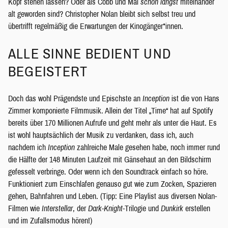
Kopf stehen lassen? Oder als Cobb und Mal
schon längst
miteinander
alt geworden sind? Christopher Nolan bleibt sich selbst treu und
übertrifft regelmäßig die Erwartungen der Kinogänger*innen.
ALLE SINNE BEDIENT UND
BEGEISTERT
Doch das wohl Prägendste und Epischste an
Inception
ist die von Hans
Zimmer komponierte Filmmusik. Allein der Titel „Time“ hat auf Spotify
bereits über 170 Millionen Aufrufe und geht mehr als unter die Haut. Es
ist wohl hauptsächlich der Musik zu verdanken, dass ich, auch
nachdem ich
Inception
zahlreiche Male gesehen habe, noch immer rund
die Hälfte der 148 Minuten Laufzeit mit Gänsehaut an den Bildschirm
gefesselt verbringe. Oder wenn ich den Soundtrack einfach so höre.
Funktioniert zum Einschlafen genauso gut wie zum Zocken, Spazieren
gehen, Bahnfahren und Leben. (Tipp: Eine Playlist aus diversen Nolan-
Filmen wie
Interstellar
, der
Dark-Knight
-Trilogie und
Dunkirk
erstellen
und im Zufallsmodus hören!)