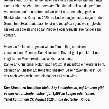
Robert Pattionson im
Tenet
-Trailer ein kleines Bisschen wie ein junger
Dom Cobb aussieht, aber
Inception
fühlt sich aktuell wie die perfekte
Vorbereitung auf den ersten und vielleicht einzigen richtig großen
Blockbuster des Kinojahrs 2020 an. Und womöglich ist ja sogar an den
Gerüchten etwas dran, dass
Tenet
und
Inception
irgendwie im gleichen
Universum spielen und sogar Prequels oder Sequels zueinander sein
könnten.
Inception
funktioniert, genau wie im Film selber, auf vielen
verschiedenen Ebenen. Das Nolan’sche Rezept geht perfekt auf und
sorgt für ein Meisterwerk, das wirklich alles bietet.
Danke an Christopher Nolan, nach
Matrix
ist
Inception
ein weiterer Film,
der mich an unserer Existenz und unserem Dasein zweifeln lässt. Ob
das nach
Tenet
wohl noch einmal der Fall sein wird?
Den Stream zu
Inception
bietet Sky kostenlos an, auf Amazon gibt
es den Actionstreifen aktuell für 3,99€ zu kaufen oder leihen.
Tenet
kommt am 27. August 2020 in die deutschen Kinos.