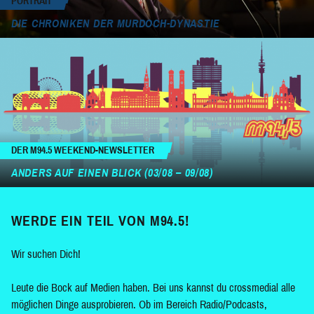
PORTRAIT
DIE CHRONIKEN DER MURDOCH-DYNASTIE
DER M94.5 WEEKEND-NEWSLETTER
ANDERS AUF EINEN BLICK (03/08 – 09/08)
WERDE EIN TEIL VON M94.5!
Wir suchen Dich!
Leute die Bock auf Medien haben. Bei uns kannst du crossmedial alle
möglichen Dinge ausprobieren. Ob im Bereich Radio/Podcasts,