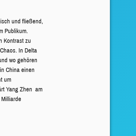
sch und fließend,
um Publikum.
n Kontrast zu
 Chaos. In Delta
e und wo gehören
in China einen
ht um
lärt Yang Zhen am
 Milliarde