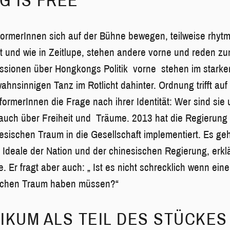
G IS FREE“
rmerInnen sich auf der Bühne bewegen, teilweise rhytmi
t und wie in Zeitlupe, stehen andere vorne und reden z
kussionen über Hongkongs Politik vorne stehen im starke
wahnsinnigen Tanz im Rotlicht dahinter. Ordnung trifft auf
erformerInnen die Frage nach ihrer Identität: Wer sind si
 auch über Freiheit und Träume. 2013 hat die Regierung 
ischen Traum in die Gesellschaft implementiert. Es ge
 Ideale der Nation und der chinesischen Regierung, erk
 Er fragt aber auch: „ Ist es nicht schrecklich wenn eine
ichen Traum haben müssen?“
IKUM ALS TEIL DES STÜCKES