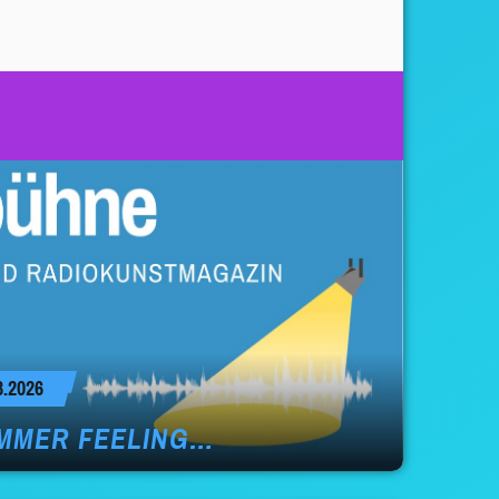
.2026
MMER FEELING…