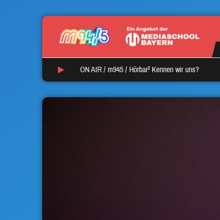
ON AIR /
m945
/
Hörbar² Kennen wir uns?