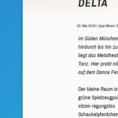
DELTA
29. Mai 2019
/
Jaya Mirani
/
Im Süden Münchens
hindurch bis hin z
liegt das Metathea
Tanz. Hier probt n
auf dem Dance Fest
Der kleine Raum is
grüne Spielzeugpul
sitzen regungslos 
Schaukelpferdchen 