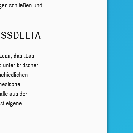
ugen schließen und
USSDELTA
Macau, das „Las
unter britischer
schiedlichen
inesische
lle aus der
sst eigene