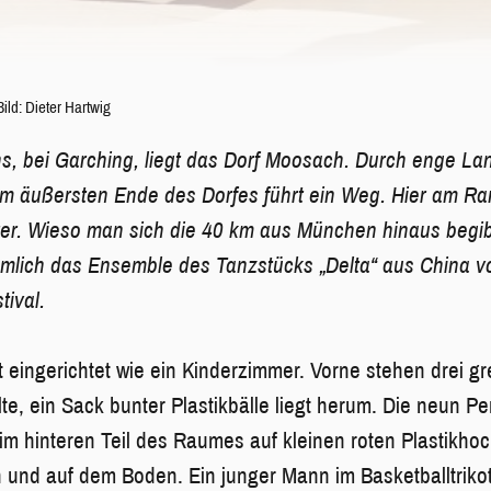
Bild: Dieter Hartwig
, bei Garching, liegt das Dorf Moosach. Durch enge La
um äußersten Ende des Dorfes führt ein Weg. Hier am R
ter. Wieso man sich die 40 km aus München hinaus begib
ämlich das Ensemble des Tanzstücks „Delta“ aus China vo
ival.
t eingerichtet wie ein Kinderzimmer. Vorne stehen drei gr
te, ein Sack bunter Plastikbälle liegt herum. Die neun P
im hinteren Teil des Raumes auf kleinen roten Plastikhoc
und auf dem Boden. Ein junger Mann im Basketballtrikot