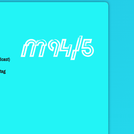
cast)
ltag