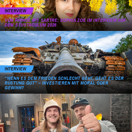
INTERVIEW
VON PRINCE BIS SARTRE: SOPHIA ZOE IM INTERVIEW AUF
DEM STUSTACULUM 2026
INTERVIEW
“WENN ES DEM FRIEDEN SCHLECHT GEHT, GEHT ES DER
RÜSTUNG GUT” – INVESTIEREN MIT MORAL ODER
GEWINN?