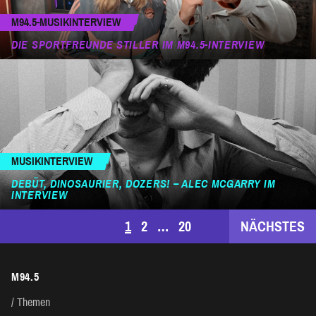
M94.5-MUSIKINTERVIEW
DIE SPORTFREUNDE STILLER IM M94.5-INTERVIEW
MUSIKINTERVIEW
DEBÜT, DINOSAURIER, DOZERS! – ALEC MCGARRY IM
INTERVIEW
SEITENNUMMERIERUNG
1
2
…
20
NÄCHSTES
DER
M94.5
BEITRÄGE
Themen