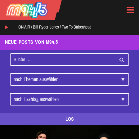
ON AIR /
Bill Ryder-Jones
/
Two To Birkenhead
NEUE POSTS VON M94.5
LOS