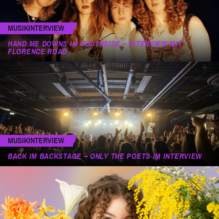
MUSIKINTERVIEW
HAND ME DOWNS IM SOUTHSIDE – INTERVIEW MIT
FLORENCE ROAD
MUSIKINTERVIEW
BACK IM BACKSTAGE – ONLY THE POETS IM INTERVIEW