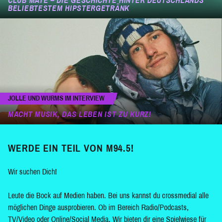
CLUB MATE – DIE GESCHICHTE HINTER DEUTSCHLANDS
BELIEBTESTEM HIPSTERGETRÄNK
JOLLE UND WURMS IM INTERVIEW
MACHT MUSIK, DAS LEBEN IST ZU KURZ!
WERDE EIN TEIL VON M94.5!
Wir suchen Dich!
Leute die Bock auf Medien haben. Bei uns kannst du crossmedial alle
möglichen Dinge ausprobieren. Ob im Bereich Radio/Podcasts,
TV/Video oder Online/Social Media. Wir bieten dir eine Spielwiese für