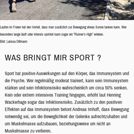
Laufen im Freien hat den Vorteil, dass man zusätzlich zur Bewegung etwas Sonne tanken kann. Wer
besonders lange läuft oder intensiv sprintet kann sogar ein “Runner’s High” erleben.
Bild: Larissa Dillmann
WAS BRINGT MIR SPORT ?
Sport hat positive Auswirkungen auf den Körper, das Immunsystem und
die Psyche. Wer regelmäßig moderat trainiert, kann sein Immunsystem
stärken und sein Infektionsrisiko wahrscheinlich um circa 50% senken.
Kein oder extrem intensives Training hingegen, erhöht laut Henning
Wackerhage sogar das Infektionsrisiko. Zusätzlich zu den positiven
Effekten auf das Immunsystem betont Andreas Imhoff, dass Bewegung
notwendig sei, um die Beweglichkeit der Gelenke aufrechtzuhalten und
um Muskelmasse aufzubauen, beziehungsweise um nicht an
Muskelmasse zu verlieren.