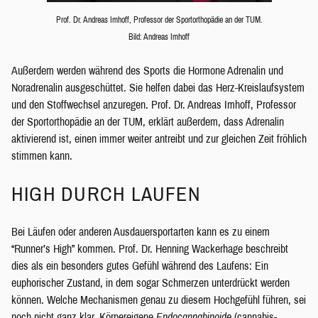
Prof. Dr. Andreas Imhoff, Professor der Sportorthopädie an der TUM.
Bild: Andreas Imhoff
Außerdem werden während des Sports die Hormone Adrenalin und
Noradrenalin ausgeschüttet. Sie helfen dabei das Herz-Kreislaufsystem
und den Stoffwechsel anzuregen. Prof. Dr. Andreas Imhoff, Professor
der Sportorthopädie an der TUM, erklärt außerdem, dass Adrenalin
aktivierend ist, einen immer weiter antreibt und zur gleichen Zeit fröhlich
stimmen kann.
HIGH DURCH LAUFEN
Bei Läufen oder anderen Ausdauersportarten kann es zu einem
“Runner’s High” kommen. Prof. Dr. Henning Wackerhage beschreibt
dies als ein besonders gutes Gefühl während des Laufens: Ein
euphorischer Zustand, in dem sogar Schmerzen unterdrückt werden
können. Welche Mechanismen genau zu diesem Hochgefühl führen, sei
noch nicht ganz klar. Körpereigene
Endocannabinoide
(cannabis-