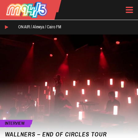
ON AIR /
Alewya
/
Cairo FM
INTERVIEW
WALLNERS – END OF CIRCLES TOUR