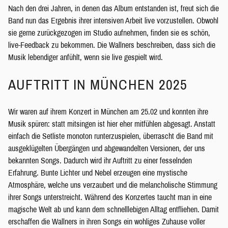
Nach den drei Jahren, in denen das Album entstanden ist, freut sich die
Band nun das Ergebnis ihrer intensiven Arbeit live vorzustellen. Obwohl
sie gerne zurückgezogen im Studio aufnehmen, finden sie es schön,
live-Feedback zu bekommen. Die Wallners beschreiben, dass sich die
Musik lebendiger anfühlt, wenn sie live gespielt wird.
AUFTRITT IN MÜNCHEN 2025
Wir waren auf ihrem Konzert in München am 25.02 und konnten ihre
Musik spüren: statt mitsingen ist hier eher mitfühlen abgesagt. Anstatt
einfach die Setliste monoton runterzuspielen, überrascht die Band mit
ausgeklügelten Übergängen und abgewandelten Versionen, der uns
bekannten Songs. Dadurch wird ihr Auftritt zu einer fesselnden
Erfahrung. Bunte Lichter und Nebel erzeugen eine mystische
Atmosphäre, welche uns verzaubert und die melancholische Stimmung
ihrer Songs unterstreicht. Während des Konzertes taucht man in eine
magische Welt ab und kann dem schnelllebigen Alltag entfliehen. Damit
erschaffen die Wallners in ihren Songs ein wohliges Zuhause voller