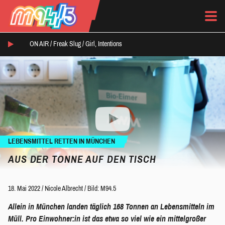
ON AIR /
Freak Slug
/
Girl, Intentions
LEBENSMITTEL RETTEN IN MÜNCHEN
AUS DER TONNE AUF DEN TISCH
18. Mai 2022
/
Nicole Albrecht
/
Bild: M94.5
Allein in München landen täglich 168 Tonnen an Lebensmitteln im
Müll. Pro Einwohner:in ist das etwa so viel wie ein mittelgroßer