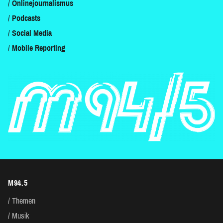
Onlinejournalismus
Podcasts
Social Media
Mobile Reporting
M94.5
Themen
Musik