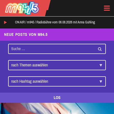
ON AIR /
m945
/
Radiobühne vom 06.08.2026 mit Anna Guhling
NEUE POSTS VON M94.5
LOS