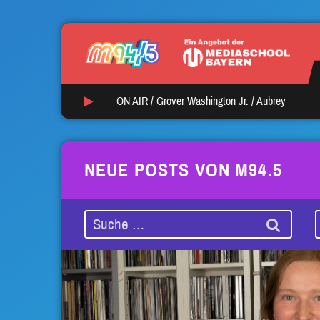
ON AIR /
Grover Washington Jr.
/
Aubrey
NEUE POSTS VON M94.5