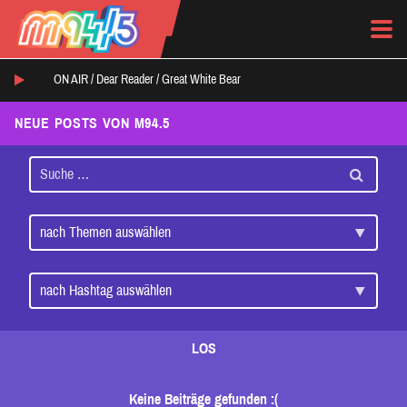
ON AIR /
Dear Reader
/
Great White Bear
NEUE POSTS VON M94.5
LOS
Keine Beiträge gefunden :(