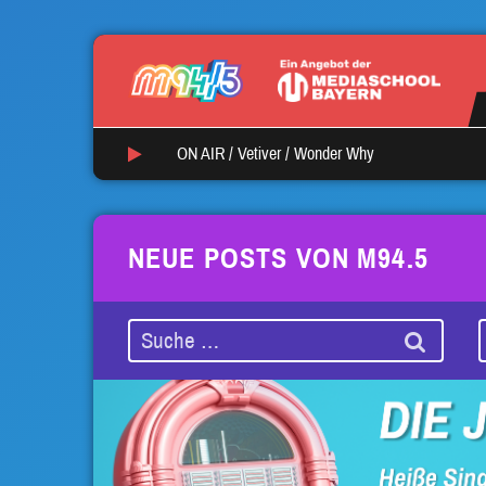
ON AIR /
Vetiver
/
Wonder Why
NEUE POSTS VON M94.5