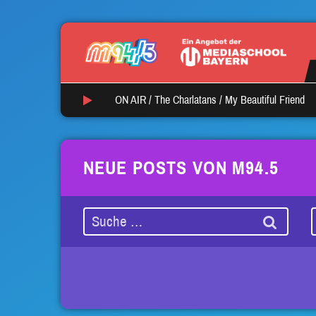
ON AIR /
The Charlatans
/
My Beautiful Friend
NEUE POSTS VON M94.5