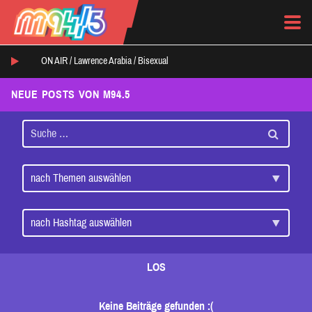
ON AIR /
Lawrence Arabia
/
Bisexual
NEUE POSTS VON M94.5
LOS
Keine Beiträge gefunden :(