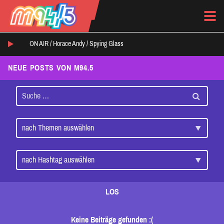
ON AIR /
Horace Andy
/
Spying Glass
NEUE POSTS VON M94.5
LOS
Keine Beiträge gefunden :(